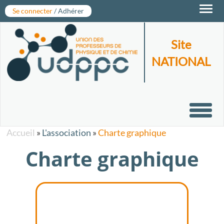
Toggl
Se connecter
/ Adhérer
navig
Site
NATIONAL
Toggl
navig
Accueil
»
L'association
»
Charte graphique
Charte graphique