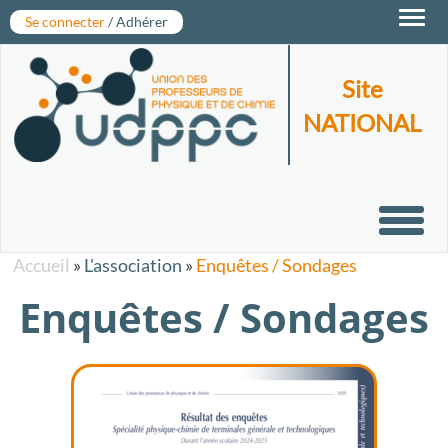
Toggl
Se connecter
/ Adhérer
navig
Site
NATIONAL
Toggl
navig
Accueil
»
L'association
»
Enquêtes / Sondages
Enquêtes / Sondages