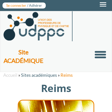
Toggl
Se connecter
/ Adhérer
navig
Site
Toggl
ACADÉMIQUE
navig
Accueil
»
Sites académiques
»
Reims
Reims