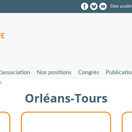
Sites acadé
UE
L'association
Nos positions
Congrès
Publicati
s
Orléans-Tours