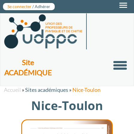
Toggl
Se connecter
/ Adhérer
navig
Site
Toggl
ACADÉMIQUE
navig
Accueil
»
Sites académiques
»
Nice-Toulon
Nice-Toulon