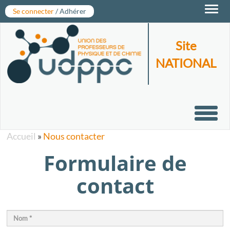
Toggl
Se connecter
/ Adhérer
navig
Site
NATIONAL
Toggl
navig
Accueil
»
Nous contacter
Formulaire de
contact