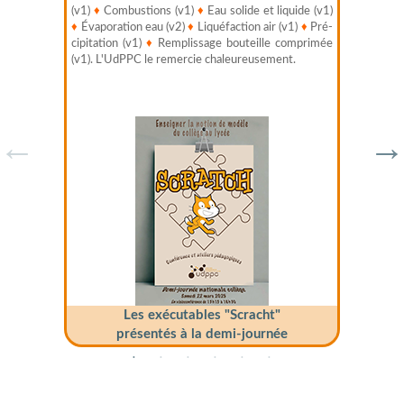
(v1)
♦
Combustions (v1)
♦
Eau solide et liquide (v1)
♦
Évaporation eau (v2)
♦
Liquéfaction air (v1)
♦
Pré­
cipitation (v1)
♦
Remplissage bouteille compri­mée
(v1). L'UdPPC le remercie chaleureusement.
Les exécutables "Scracht"
présentés à la demi-journée