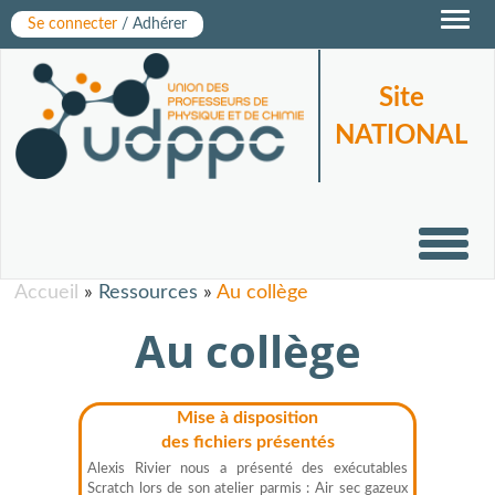
Toggl
Se connecter
/ Adhérer
navig
Site
NATIONAL
Toggl
navig
Accueil
»
Ressources
»
Au collège
Au collège
Mise à disposition
des fichiers présentés
Alexis Rivier nous a présenté des exécutables
Scratch lors de son atelier parmis : Air sec gazeux