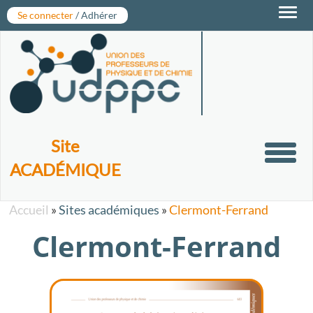
Toggl
Se connecter
/ Adhérer
navig
Site
Toggl
ACADÉMIQUE
navig
Accueil
»
Sites académiques
»
Clermont-Ferrand
Clermont-Ferrand