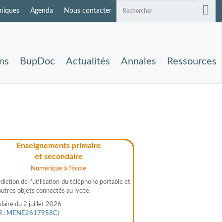
miques
Agenda
Nous contacter
ons
BupDoc
Actualités
Annales
Ressources
Enseignements primaire
Enseignem
et secondaire
et s
Numérique à l'école
Programmes
diction de l’utilisation du téléphone portable et
Programmes de sciences
autres objets connectés au lycée.
2 et 3.
laire du 2 juillet 2026
Arrêté du 5 juin 2026
R : MENE2617958C)
Journal officiel
du 9 jui