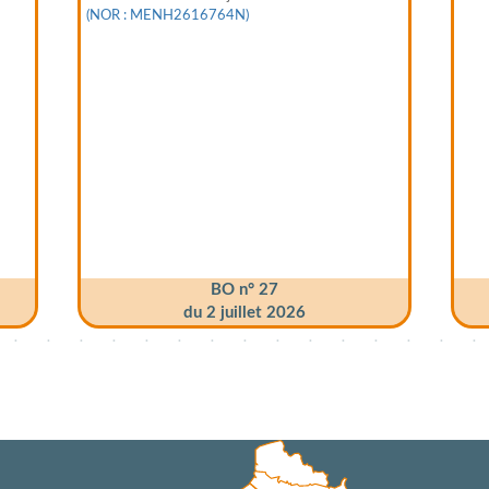
(NOR :
MENH2616764N)
BO n° 27
du 2 juillet 2026