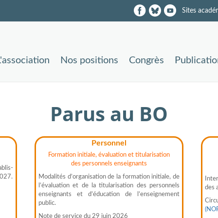
Sites acadé
L'association
Nos positions
Congrès
Publicati
Parus au BO
Personnel
Formation initiale, évaluation et titularisation
des personnels enseignants
blis­
2027.
Modalités d’organisation de la formation initiale, de
Inter
l’évaluation et de la titularisation des person­nels
des 
enseignants et d’éducation de l’enseigne­ment
Circu
public.
(NO
Note de service du 29 juin 2026