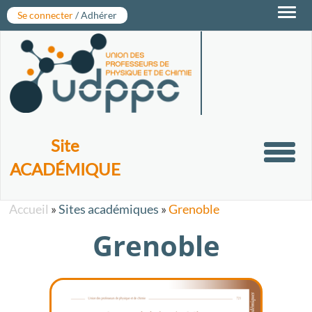
Toggl
Se connecter
/ Adhérer
navig
Site
Toggl
ACADÉMIQUE
navig
Accueil
»
Sites académiques
»
Grenoble
Grenoble