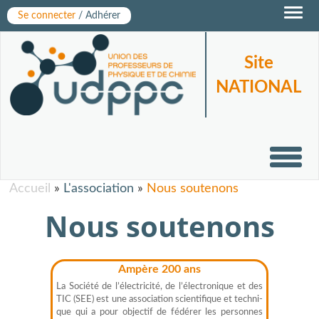
Toggl
Se connecter
/ Adhérer
navig
Site
NATIONAL
Toggl
navig
Accueil
»
L'association
»
Nous soutenons
Nous soutenons
Ampère 200 ans
La Société de l’électricité, de l’électronique et des
TIC (SEE) est une association scientifique et techni­
que qui a pour objectif de fédérer les personnes